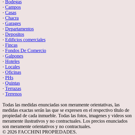
·
Bodegas
·
Campos
·
Casas
·
Chacra
·
Garages
·
Departamentos
·
Depositos
·
Edificios comerciales
·
Fincas
·
Fondos De Comercio
·
Galpones
·
Hoteles
·
Locales
·
Oficinas
·
PHs
·
Quintas
·
Terrazas
·
Terrenos
Todas las medidas enunciadas son meramente orientativas, las
medidas exactas serán las que se expresen en el respectivo título de
propiedad de cada inmueble. Todas las fotos, imagenes y videos son
meramente ilustrativos y no contractuales. Los precios enunciados
son meramente orientativos y no contractuales.
© 2026 FACCHINI PROPIEDADES.