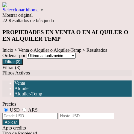
Seleccionar idioma
▼
Mostrar original
22 Resultados de búsqueda
PROPIEDADES EN VENTA O EN ALQUILER O
EN ALQUILER TEMP
Inicio
>
Venta
o
Alquiler
o
Alquiler-Temp
> Resultados
Ordenar por
Filtrar
(3)
Filtrar
(3)
Filtros Activos
Venta
Alquiler
Alquiler-Temp
Precios
USD
ARS
Aplicar
Apto crédito
Tipo de Propiedad