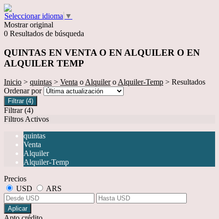
Seleccionar idioma
▼
Mostrar original
0 Resultados de búsqueda
QUINTAS EN VENTA O EN ALQUILER O EN
ALQUILER TEMP
Inicio
>
quintas
>
Venta
o
Alquiler
o
Alquiler-Temp
> Resultados
Ordenar por
Filtrar
(4)
Filtrar
(4)
Filtros Activos
quintas
Venta
Alquiler
Alquiler-Temp
Precios
USD
ARS
Aplicar
Apto crédito