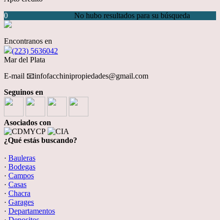
0
No hubo resultados para su búsqueda
Encontranos en
(223) 5636042
Mar del Plata
E-mail 📧infofacchinipropiedades@gmail.com
Seguinos en
Asociados con
¿Qué estás buscando?
·
Bauleras
·
Bodegas
·
Campos
·
Casas
·
Chacra
·
Garages
·
Departamentos
·
Depositos